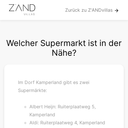
Zurück zu Z'ANDvillas
arrow_forward
Welcher Supermarkt ist in der
Nähe?
Im Dorf Kamperland gibt es zwei
Supermärkte:
Albert Heijn: Ruiterplaatweg 5,
Kamperland
Aldi: Ruiterplaatweg 4, Kamperland